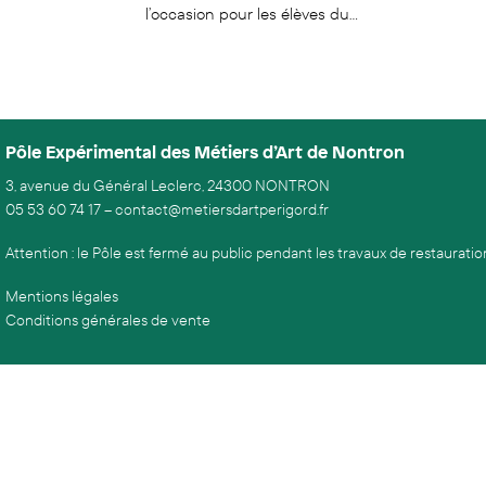
l’occasion pour les élèves du...
Pôle Expérimental des Métiers d’Art de Nontron
3, avenue du Général Leclerc, 24300 NONTRON
05 53 60 74 17
–
contact@metiersdartperigord.fr
Attention : le Pôle est fermé au public pendant les travaux de restaurati
Mentions légales
Conditions générales de vente