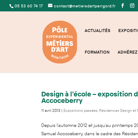
05 53 60 74 17
contact@metiersdartperigord.fr
ACTUALITÉS
EXPOSITI
FORMATION
ADHÉREZ 
Design à l’école – exposition
Accoceberry
11 avril 2013
|
Expositions passées
,
Résidences Design et M
Depuis l’automne 2012 et jusqu’au printemps 201
Samuel Accoceberry, dans le cadre des Résiden