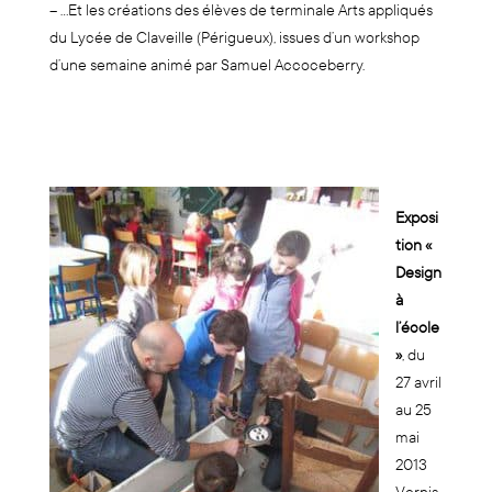
– …Et les créations des élèves de terminale Arts appliqués
du Lycée de Claveille (Périgueux), issues d’un workshop
d’une semaine animé par Samuel Accoceberry.
Exposi
tion «
Design
à
l’école
»
, du
27 avril
au 25
mai
2013