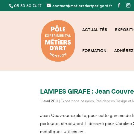
05 53 60 74 17
contact@metiersdartperigord.fr
ACTUALITÉS
EXPOSITI
FORMATION
ADHÉREZ 
LAMPES GIRAFE : Jean Couvreu
11 avril 2011
|
Expositions passées
,
Résidences Design et M
Jean Couvreur exploite, pour cette gamme de la
porteur et structurant. Il dessine pour Caroline
métalliques utilisés en...