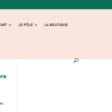
’ART
LE PÔLE
LA BOUTIQUE
ère
lés