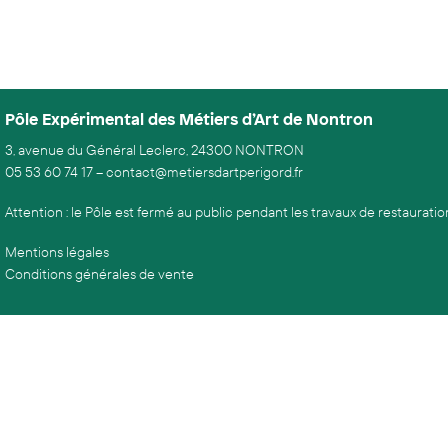
Pôle Expérimental des Métiers d’Art de Nontron
3, avenue du Général Leclerc, 24300 NONTRON
05 53 60 74 17
–
contact@metiersdartperigord.fr
Attention : le Pôle est fermé au public pendant les travaux de restaurati
Mentions légales
Conditions générales de vente