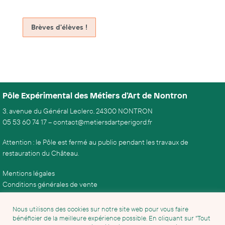
Brèves d'élèves !
Pôle Expérimental des Métiers d’Art de Nontron
3, avenue du Général Leclerc, 24300 NONTRON
05 53 60 74 17
–
contact@metiersdartperigord.fr
Attention : le Pôle est fermé au public pendant les travaux de
restauration du Château.
Mentions légales
Conditions générales de vente
Nous utilisons des cookies sur notre site web pour vous faire
bénéficier de la meilleure expérience possible. En cliquant sur "Tout