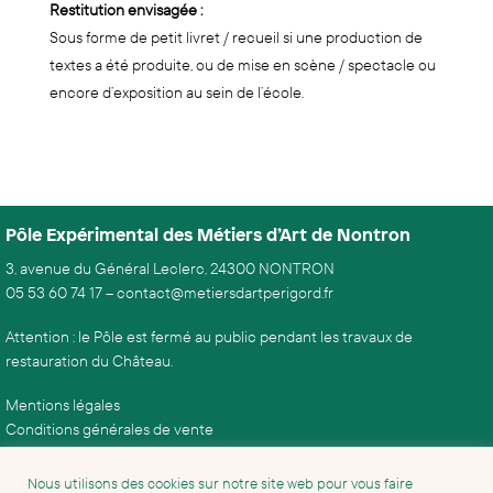
Restitution envisagée :
Sous forme de petit livret / recueil si une production de
textes a été produite, ou de mise en scène / spectacle ou
encore d’exposition au sein de l’école.
Pôle Expérimental des Métiers d’Art de Nontron
3, avenue du Général Leclerc, 24300 NONTRON
05 53 60 74 17
–
contact@metiersdartperigord.fr
Attention : le Pôle est fermé au public pendant les travaux de
restauration du Château.
Mentions légales
Conditions générales de vente
Nous utilisons des cookies sur notre site web pour vous faire