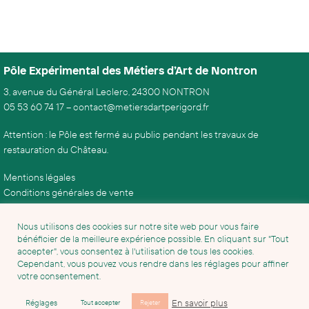
Pôle Expérimental des Métiers d’Art de Nontron
3, avenue du Général Leclerc, 24300 NONTRON
05 53 60 74 17
–
contact@metiersdartperigord.fr
Attention : le Pôle est fermé au public pendant les travaux de
restauration du Château.
Mentions légales
Conditions générales de vente
Nous utilisons des cookies sur notre site web pour vous faire
bénéficier de la meilleure expérience possible. En cliquant sur "Tout
accepter", vous consentez à l'utilisation de tous les cookies.
Cependant, vous pouvez vous rendre dans les réglages pour affiner
votre consentement.
En savoir plus
Réglages
Tout accepter
Rejeter