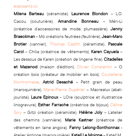
exposants ici
Milena Barteau
(céramiste),
Laurence Blondon
– L.O.
Cacou (couturière),
Amandine Bonneau
– Méri-Li
(créatrice d’accessoires de mode, plumassière),
Jenny
Braeckman
– Mö créations feutrées (feutrière),
Jean-Marc
Brotier
(vannier),
Thomas Cadith
(céramiste),
Pascale
Carol
– Chilia (créatrice de vêtements),
Karen Cayuela
–
Les dessous de Karen (création de lingerie fine),
Citadelles
et Mazenod
(maison d’édition),
Olivier Constantin
– O
création bois (créateur de mobilier en bois),
Coutellerie
Nontronnaise
,
Astrid Desaché
– Petit grain de peau
(maroquinière),
Marie-Pierre Dupérier
– Macrealux (abat-
jouriste),
Laure Epinoux
– LOre (sculptrice et illustratrice
linogravure),
Esther Farrache
(créatrice de bijoux),
Céline
Giry
– Gitzi création (céramiste),
Hélène Joly
– L’atelier
des chemins (vannière),
Marie Kastner
(créatrice de
vêtements en laine angora),
Fanny Lelong-Sonthonnax
-
Atelier Antiope (maroquinière),
Katell Le Moigne
– Katell M.,