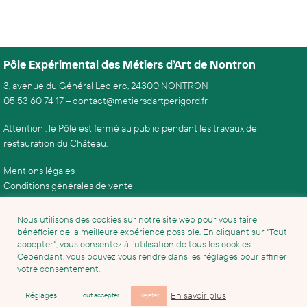
Pôle Expérimental des Métiers d’Art de Nontron
3, avenue du Général Leclerc, 24300 NONTRON
05 53 60 74 17
–
contact@metiersdartperigord.fr
Attention : le Pôle est fermé au public pendant les travaux de
restauration du Château.
Mentions légales
Conditions générales de vente
Nous utilisons des cookies sur notre site web pour vous faire
bénéficier de la meilleure expérience possible. En cliquant sur "Tout
accepter", vous consentez à l'utilisation de tous les cookies.
Cependant, vous pouvez vous rendre dans les réglages pour affiner
votre consentement.
En savoir plus
Réglages
Tout accepter
Rejeter