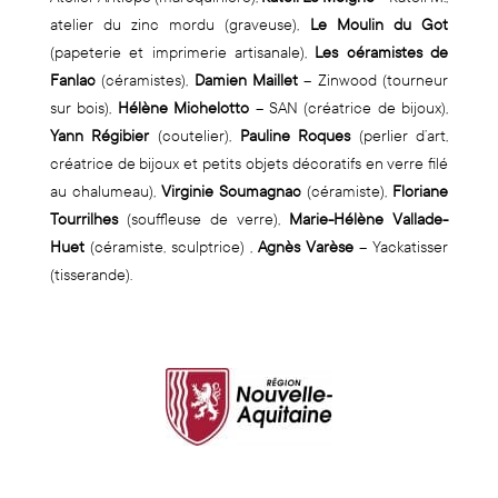
atelier du zinc mordu (graveuse),
Le Moulin du Got
(papeterie et imprimerie artisanale),
Les céramistes de
Fanlac
(céramistes),
Damien Maillet
– Zinwood (tourneur
sur bois),
Hélène Michelotto
– SAN (créatrice de bijoux),
Yann Régibier
(coutelier),
Pauline Roques
(perlier d’art,
créatrice de bijoux et petits objets décoratifs en verre filé
au chalumeau),
Virginie Soumagnac
(céramiste),
Floriane
Tourrilhes
(souffleuse de verre),
Marie-Hélène Vallade-
Huet
(céramiste, sculptrice) ,
Agnès Varèse
– Yackatisser
(tisserande).