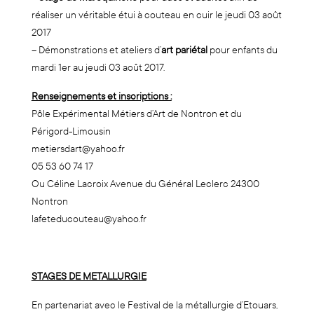
réaliser un véritable étui à couteau en cuir le jeudi 03 août
2017
– Démonstrations et ateliers d’
art pariétal
pour enfants du
mardi 1er au jeudi 03 août 2017.
Renseignements et inscriptions :
Pôle Expérimental Métiers d’Art de Nontron et du
Périgord-Limousin
metiersdart@yahoo.fr
05 53 60 74 17
Ou Céline Lacroix Avenue du Général Leclerc 24300
Nontron
lafeteducouteau@yahoo.fr
STAGES DE METALLURGIE
En partenariat avec le Festival de la métallurgie d’Etouars,