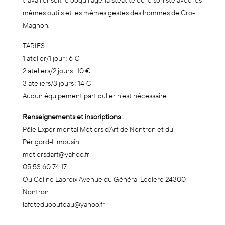
travailler soit le coquillage, la stéatite ou le schiste avec les
mêmes outils et les mêmes gestes des hommes de Cro-
Magnon.
TARIFS :
1 atelier/1 jour : 6 €
2 ateliers/2 jours : 10 €
3 ateliers/3 jours : 14 €
Aucun équipement particulier n’est nécessaire.
Renseignements et inscriptions :
Pôle Expérimental Métiers d’Art de Nontron et du
Périgord-Limousin
metiersdart@yahoo.fr
05 53 60 74 17
Ou Céline Lacroix Avenue du Général Leclerc 24300
Nontron
lafeteducouteau@yahoo.fr