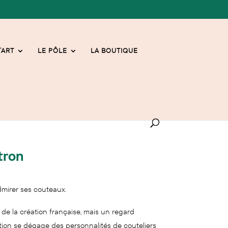
’ART
LE PÔLE
LA BOUTIQUE
tron
dmirer ses couteaux.
de la création française, mais un regard
lection se dégage des personnalités de couteliers