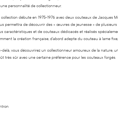
 une personnalité de collectionneur.
 collection débute en 1975-1976 avec deux couteaux de Jacques Mong
us permettra de découvrir des « œuvres de jeunesse » de plusieurs c
us caractéristiques et de couteaux dédicacés et réalisés spécialemen
mment la création française, d’abord adepte du couteau à lame fixe,
-delà, vous découvrirez un collectionneur amoureux de la nature, un 
ût très sûr avec une certaine préférence pour les couteaux forgés.
ntron