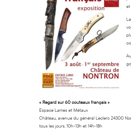
et
La
vo
pl
co
Au
go
« Regard sur 60 couteaux français »
Espace Lames et Métaux
Château, avenue du général Leclerc 24300 No
tous les jours, 10h-13h et 14h-18h