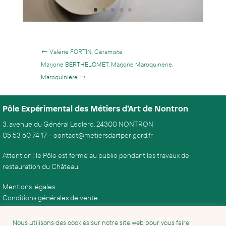
←
Valérie FORTIN, Céramiste
Marjorie BERTHELOMET, Marjorie Maroquinerie,
Maroquinière
→
Pôle Expérimental des Métiers d’Art de Nontron
3, avenue du Général Leclerc, 24300 NONTRON
05 53 60 74 17
–
contact@metiersdartperigord.fr
Attention : le Pôle est fermé au public pendant les travaux de
restauration du Château.
Mentions légales
Conditions générales de vente
Nous utilisons des cookies sur notre site web pour vous faire