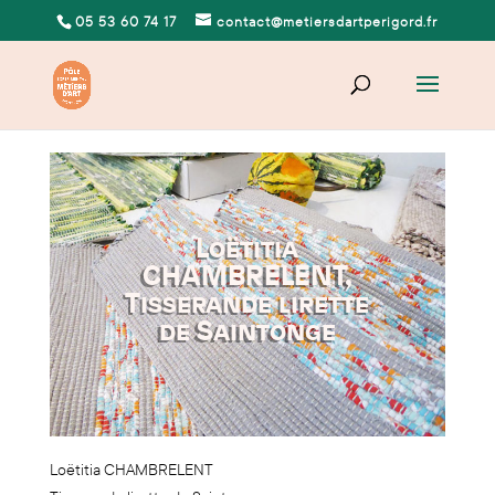
05 53 60 74 17
contact@metiersdartperigord.fr
Loëtitia
CHAMBRELENT,
Tisserande lirette
de Saintonge
Loëtitia CHAMBRELENT