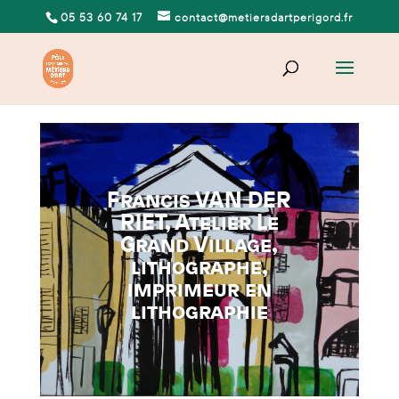
05 53 60 74 17
contact@metiersdartperigord.fr
Francis VAN DER
RIET, Atelier Le
Grand Village,
lithographe,
imprimeur en
lithographie