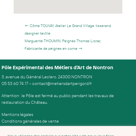
←
Côme TOUVAY, Atelier Le Grand Village, tisserand,
designer textile
Marguerite THOUMIN, Peignes Thomas Liorac,
Fabricante de peignes en corne
→
Pôle Expérimental des Métiers d’Art de Nontron
3, avenue du Général Leclerc, 24300 NONTRON
05 53 60 74 17
–
contact@metiersdartperigord.fr
Attention : le Pôle est fermé au public pendant les travaux de
restauration du Château.
Mentions légales
Conditions générales de vente