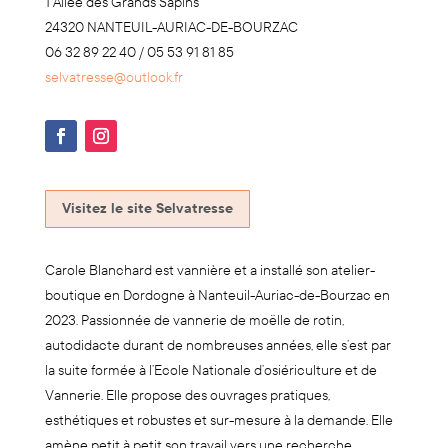
1 Allée des Grands Sapins
24320 NANTEUIL-AURIAC-DE-BOURZAC
06 32 89 22 40 / 05 53 91 81 85
selvatresse@outlook.fr
Visitez le site Selvatresse
Carole Blanchard est vannière et a installé son atelier-
boutique en Dordogne à Nanteuil-Auriac-de-Bourzac en
2023. Passionnée de vannerie de moëlle de rotin,
autodidacte durant de nombreuses années, elle s’est par
la suite formée à l’Ecole Nationale d’osiériculture et de
Vannerie. Elle propose des ouvrages pratiques,
esthétiques et robustes et sur-mesure à la demande. Elle
amène petit à petit son travail vers une recherche