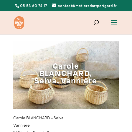
05 53 60 74 17
contact@metiersdartperigord.fr
Carole
BLANCHARD,
Selva, Vannière
Carole BLANCHARD – Selva
Vannière