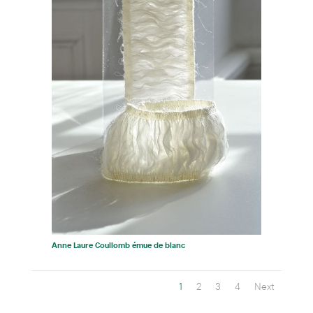
Anne Laure Coullomb émue de blanc
1
2
3
4
Next