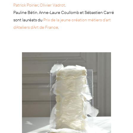
Patrick Poirier
,
Olivier Vadrot
.
Pauline Bétin, Anne-Laure Coullomb et Sébastien Carré
sont lauréats du
Prix de la jeune création métiers d’art
d’Ateliers d’Art de France
.