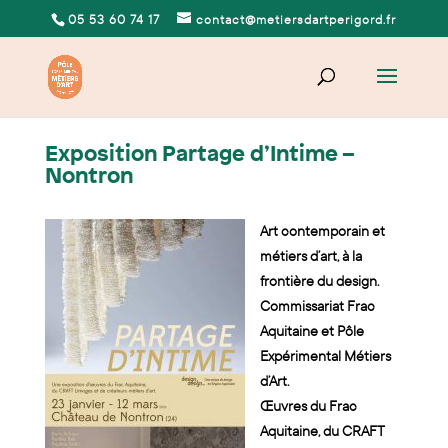
05 53 60 74 17
contact@metiersdartperigord.fr
Exposition Partage d’Intime –
Nontron
Art contemporain et
métiers d’art, à la
frontière du design.
Commissariat Frac
Aquitaine et Pôle
Expérimental Métiers
d’Art.
Œuvres du Frac
Aquitaine, du CRAFT