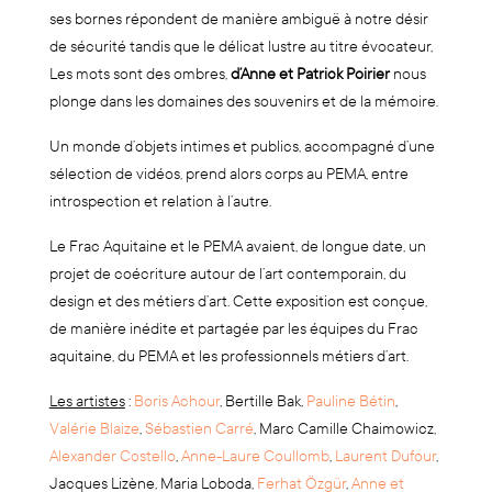
ses bornes répondent de manière ambiguë à notre désir
de sécurité tandis que le délicat lustre au titre évocateur,
Les mots sont des ombres,
d’Anne et Patrick Poirier
nous
plonge dans les domaines des souvenirs et de la mémoire.
Un monde d’objets intimes et publics, accompagné d’une
sélection de vidéos, prend alors corps au PEMA, entre
introspection et relation à l’autre.
Le Frac Aquitaine et le PEMA avaient, de longue date, un
projet de coécriture autour de l’art contemporain, du
design et des métiers d’art. Cette exposition est conçue,
de manière inédite et partagée par les équipes du Frac
aquitaine, du PEMA et les professionnels métiers d’art.
Les artistes
:
Boris Achour
, Bertille Bak,
Pauline Bétin
,
Valérie Blaize
,
Sébastien Carré
, Marc Camille Chaimowicz,
Alexander Costello
,
Anne-Laure Coullomb
,
Laurent Dufour
,
Jacques Lizène, Maria Loboda,
Ferhat Özgür
,
Anne et