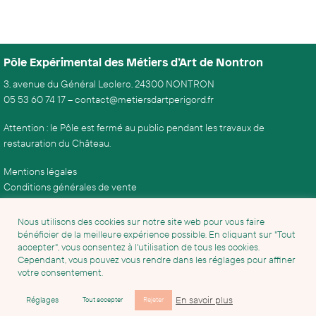
Pôle Expérimental des Métiers d’Art de Nontron
3, avenue du Général Leclerc, 24300 NONTRON
05 53 60 74 17
–
contact@metiersdartperigord.fr
Attention : le Pôle est fermé au public pendant les travaux de
restauration du Château.
Mentions légales
Conditions générales de vente
Nous utilisons des cookies sur notre site web pour vous faire
bénéficier de la meilleure expérience possible. En cliquant sur "Tout
accepter", vous consentez à l'utilisation de tous les cookies.
Cependant, vous pouvez vous rendre dans les réglages pour affiner
votre consentement.
En savoir plus
Réglages
Tout accepter
Rejeter