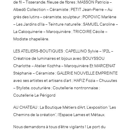
de fil – Tisserande, fileuse de fibres ; MASSON Patricia –
Albedô Collection – Céramiste ; PETIT Jean-Pierre – Au
grès des lutins – céramiste, sculpteur ; POPOVIC Marlène
– Les Jardins d’Ila – Teinture naturelle ; SAMUEL Caroline –
La Cakoquinerie – Maroquinière ; TRICOIRE Cécile –
Modiste chapelière.
LES ATELIERS-BOUTIQUES : CAPELLINO Sylvie – 1P2L –
Créatrice de luminaires et bijoux avec BOUYSSOU
Charlotte – Atelier Kozhha – Maroquinière Et MARCENAT
Stéphanie – Céramiste ; GALERIE NOUVELLE EMPREINTE
avec ses artistes et artisans d’art ; HAFIZ Fozia – Chuuutes
– Styliste, couturière ; Coutellerie nontronnaise ;
Coutellerie Le Périgord
AU CHATEAU : La Boutique Métiers d’Art, L’exposition “Les
Chemins de la création”, l’Espace Lames et Métaux.
Nous demandons à tous d’être vigilants ! Le port du