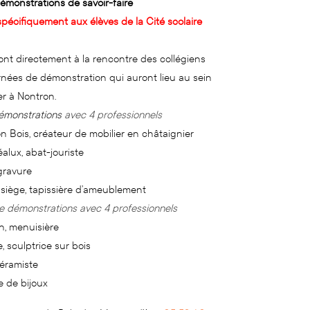
Démonstrations de savoir-faire
pécifiquement aux élèves de la Cité scolaire
ront directement à la rencontre des collégiens
rnées de démonstration qui auront lieu au sein
er à Nontron.
démonstrations
avec 4 professionnels
n Bois, créateur de mobilier en châtaignier
lux, abat-jouriste
gravure
 siège, tapissière d’ameublement
e démonstrations avec 4 professionnels
in, menuisière
, sculptrice sur bois
céramiste
e de bijoux