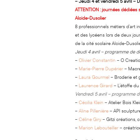
– Jeudi 4 et vendredi 5 avril – 
ATTENTION : journées dédiées s
Alcide-Dusolier
8 professionnels métiers d’art i
et des lycéens lors de deux jou
de la cité scolaire Alcide-Dusoli
Jeudi 4 avril – programme de 
–
Olivier Constantin
– O Creatio
–
Marie-Pierre Dupérier
– Macréa
–
Laura Gourmel
– Broderie et 
–
Laurence Girard
– L’étoffe du
Vendredi 5 avril – programme d
–
Cécilia Klein
– Atelier Bois Kle
–
Aline Pillenière
– API sculpture
–
Céline Giry
– Gitzi créations, 
–
Marion Lebouteiller
– créatric