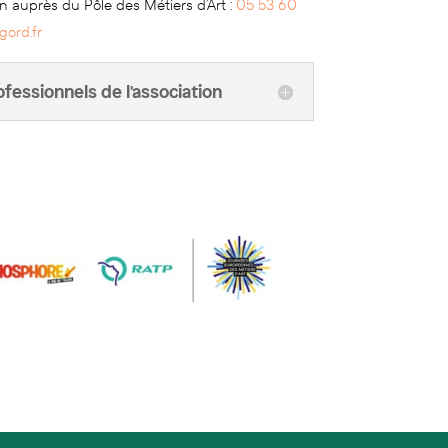
on auprès du Pôle des Métiers d’Art :
05 53 60
gord.fr
essionnels de l'association