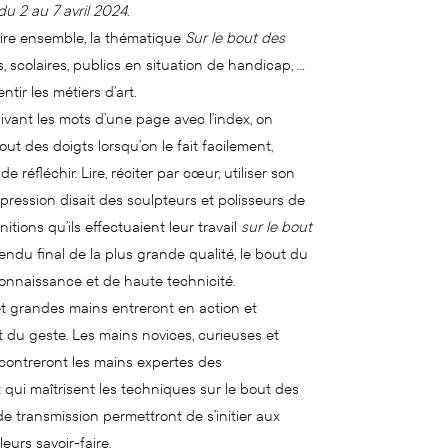
u 2 au 7 avril 2024.
ire ensemble, la thématique
Sur le bout des
es, scolaires, publics en situation de handicap, …
ntir les métiers d’art.
vant les mots d’une page avec l’index, on
ut des doigts lorsqu’on le fait facilement,
e réfléchir. Lire, réciter par cœur, utiliser son
’expression disait des sculpteurs et polisseurs de
itions qu’ils effectuaient leur travail
sur le bout
endu final de la plus grande qualité, le bout du
nnaissance et de haute technicité.
t grandes mains entreront en action et
t du geste. Les mains novices, curieuses et
contreront les mains expertes des
t qui maîtrisent les techniques sur le bout des
 transmission permettront de s’initier aux
eurs savoir-faire.