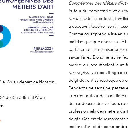
Européennes des Métiers d’Art d
Autour du comprendre et du fa
doigts
invite les enfants, famill
à découvrir, toucher, sentir, resse
Comme on apprend à lire en sui
maîtrise quelque chose sur le bo
parfaitement, sans avoir besoin d
savoir-faire… D’origine latine, l
marbre qui peaufinaient leurs fin
des ongles
. Du déchiffrage au r
doigt devient synecdoque de co
0 à 18h au départ de Nontron.
Pendant une semaine, petites e
s’uniront autour de la matière e
024 de 15h à 18h. RDV au
demandeuses des visiteurs ren
e.
professionnels des métiers d’ar
doigts. Ces précieux moments de
r
métiers d’art et de comprendre l