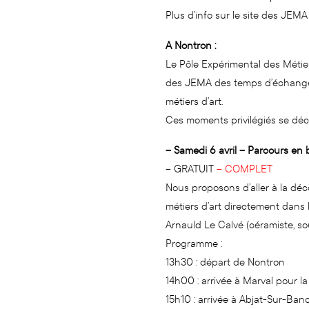
Plus d’info sur le site des JEM
A Nontron :
Le Pôle Expérimental des Métier
des JEMA des temps d’échanges
métiers d’art.
Ces moments privilégiés se décl
– Samedi 6 avril – Parcours en bu
– GRATUIT
– COMPLET
Nous proposons d’aller à la déc
métiers d’art directement dans l
Arnauld Le Calvé (céramiste, souf
Programme :
13h30 : départ de Nontron
14h00 : arrivée à Marval pour la v
15h10 : arrivée à Abjat-Sur-Bandia