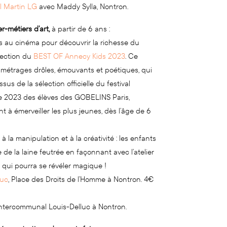
il Martin LG
avec Maddy Sylla, Nontron.
r-métiers d’art,
à partir de 6 ans :
is au cinéma pour découvrir la richesse du
jection du
BEST OF Annecy Kids 2023
. Ce
métrages drôles, émouvants et poétiques, qui
issus de la sélection officielle du festival
ue 2023 des élèves des GOBELINS Paris,
nt à émerveiller les plus jeunes, dès l’âge de 6
 à la manipulation et à la créativité : les enfants
de la laine feutrée en façonnant avec l’atelier
qui pourra se révéler magique !
luc
, Place des Droits de l’Homme à Nontron. 4€
intercommunal Louis-Delluc à Nontron.