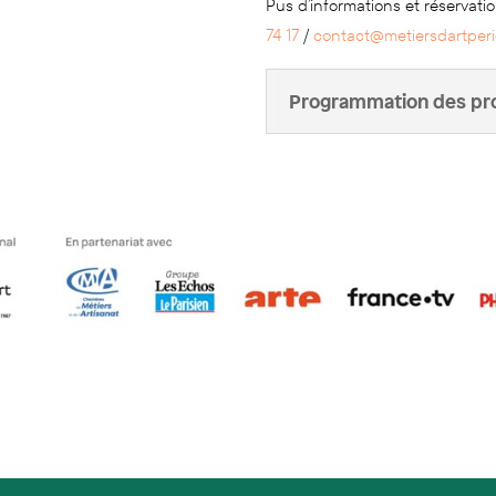
Pus d’informations et réservati
74 17
/
contact@metiersdartperi
Programmation des prof