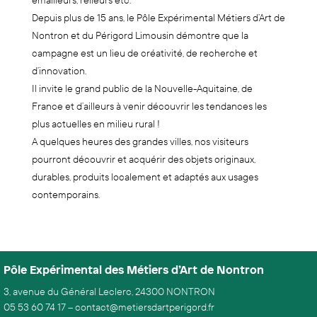
émailleurs, relieurs etc.
Depuis plus de 15 ans, le Pôle Expérimental Métiers d’Art de
Nontron et du Périgord Limousin démontre que la
campagne est un lieu de créativité, de recherche et
d’innovation.
Il invite le grand public de la Nouvelle-Aquitaine, de
France et d’ailleurs à venir découvrir les tendances les
plus actuelles en milieu rural !
A quelques heures des grandes villes, nos visiteurs
pourront découvrir et acquérir des objets originaux,
durables, produits localement et adaptés aux usages
contemporains.
Pôle Expérimental des Métiers d’Art de Nontron
3, avenue du Général Leclerc, 24300 NONTRON
05 53 60 74 17
–
contact@metiersdartperigord.fr