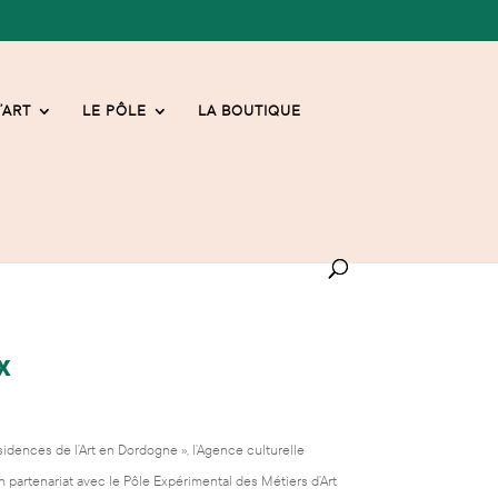
’ART
LE PÔLE
LA BOUTIQUE
x
idences de l’Art en Dordogne »
, l’Agence culturelle
partenariat avec le Pôle Expérimental des Métiers d’Art