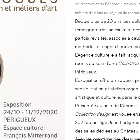
de Nontron et du Périgord Limousin, i
métiers d’art lors de séjours de reche
Depuis plus de 20 ans, ces coll
témoignant des savoir-faire des 
parfois revisités, associés à ce
méthodes et esprit d’innovation
L’Agence culturelle a fait l’acqu
réunis au sein d’une
Collection
Périgueux.
L’exposition offre un support p
sensibilisation et ateliers orga
artistique et culturelle, dans l
Présentée au sein de l’Atrium –
Collection design
est vouée ensui
2021 au collège Jean Ladignac 
des salles dédiées au Château 
Avec les créations des designe