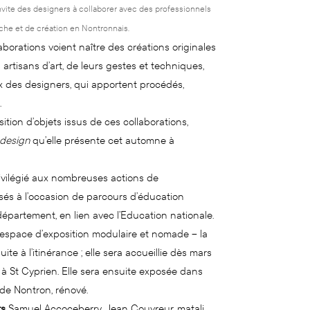
nvite des designers à collaborer avec des professionnels
rche et de création en Nontronnais.
aborations voient naître des créations originales
artisans d’art, de leurs gestes et techniques,
ux des designers, qui apportent procédés,
.
isition d’objets issus de ces collaborations,
 design
qu’elle présente cet automne à
rivilégié aux nombreuses actions de
nisés à l’occasion de parcours d’éducation
e département, en lien avec l’Education nationale.
 espace d’exposition modulaire et nomade – la
te à l’itinérance ; elle sera accueillie dès mars
à St Cyprien. Elle sera ensuite exposée dans
de Nontron, rénové.
rs
Samuel Accoceberry, Jean Couvreur, matali