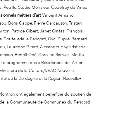
i Petrillo, Studio Monsieur, Godefroy de Virieu ;
sionnels métiers d’art
Vincent Armand,
ou, Boris Cappe, Pierre Carcauzon, Tristan
on, Patrice Cibert, Janet Cintas, François
, Coutellerie le Périgord, Cyril Dupré, Bernard
sou, Laurence Girard, Alexander Hay, Kristiane
Lemans, Benoît Obé, Caroline Samuel, Marilia
x. Le programme des « Résidences de l’Art en
Ministère de la Culture/DRAC Nouvelle
ntal de la Dordogne et la Région Nouvelle-
 Nontron ont également bénéficié du soutien de
 de la Communauté de Communes du Périgord