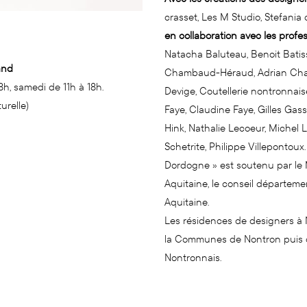
crasset, Les M Studio, Stefania d
en collaboration avec les profes
Natacha Baluteau, Benoit Batiss
and
Chambaud-Héraud, Adrian Charlt
8h, samedi de 11h à 18h.
Devige, Coutellerie nontronnaise
urelle)
Faye, Claudine Faye, Gilles Gas
Hink, Nathalie Lecoeur, Michel 
Schetrite, Philippe Villepontou
Dordogne » est soutenu par le 
Aquitaine, le conseil départeme
Aquitaine.
Les résidences de designers à
la Communes de Nontron puis
Nontronnais.