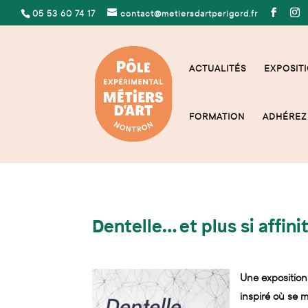
05 53 60 74 17
contact@metiersdartperigord.fr
ACTUALITÉS
EXPOSITI
FORMATION
ADHÉREZ 
Dentelle… et plus si affin
Une exposition
inspiré où se m