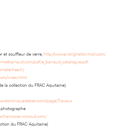
ier et souffleur de verre,
http://www.andrighetto-miot.com/
.armelbarraud.com/pdf/a_barraud_catalogue.pdf
ntelle.free.fr/
.com/index.html
 de la collection du FRAC Aquitaine),
www.dominiquedebeir.com/page/Travaux
 et photographe
ww.francoise-micoud.com/
lection du FRAC Aquitaine)