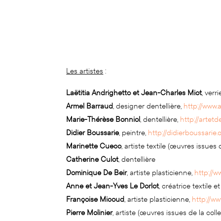
Les artistes
:
Laëtitia Andrighetto et Jean-Charles Miot
, verr
Armel Barraud
, designer dentellière,
http://www
Marie-Thérèse Bonniol
, dentellière,
http://artetde
Didier Boussarie
, peintre,
http://didierboussarie
Marinette Cueco
, artiste textile (œuvres issues
Catherine Culot
, dentellière
Dominique De Beir
, artiste plasticienne,
http://
Anne et Jean-Yves Le Dorlot
, créatrice textile
Françoise Micoud
, artiste plasticienne,
http://w
Pierre Molinier
, artiste (œuvres issues de la col