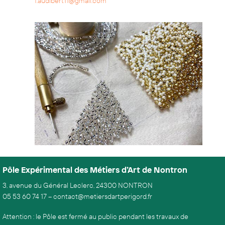
f.audibert11@gmail.com
Pôle Expérimental des Métiers d’Art de Nontron
3, avenue du Général Leclerc, 24300 NONTRON
05 53 60 74 17
–
contact@metiersdartperigord.fr
Attention : le Pôle est fermé au public pendant les travaux de