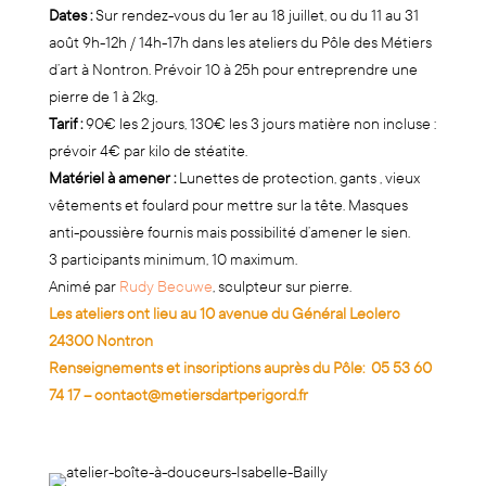
Dates :
Sur rendez-vous du 1er au 18 juillet, ou du 11 au 31
août 9h-12h / 14h-17h dans les ateliers du Pôle des Métiers
d’art à Nontron. Prévoir 10 à 25h pour entreprendre une
pierre de 1 à 2kg, ​
Tarif :
90€ les 2 jours, 130€ les 3 jours matière non incluse :
prévoir 4€ par kilo de stéatite.
Matériel à amener :
Lunettes de protection, gants , vieux
vêtements et foulard pour mettre sur la tête. Masques
anti-poussière fournis mais possibilité d’amener le sien.
3 participants minimum, 10 maximum.
Animé par
Rudy Becuwe
, sculpteur sur pierre.
Les ateliers ont lieu au 10 avenue du Général Leclerc
24300 Nontron
Renseignements et inscriptions auprès du Pôle:
05 53 60
74 17
–
contact@metiersdartperigord.fr