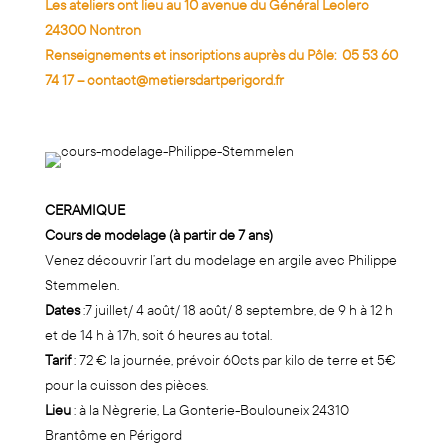
Les ateliers ont lieu au 10 avenue du Général Leclerc
24300 Nontron
Renseignements et inscriptions auprès du Pôle:
05 53 60
74 17
–
contact@metiersdartperigord.fr
CERAMIQUE
Cours de modelage (à
partir de 7 ans)
Venez découvrir l’art du modelage en argile avec Philippe
Stemmelen.
Dates
:7 juillet/ 4 août/ 18 août/ 8 septembre, de 9 h à 12 h
et de 14 h à 17h, soit 6 heures au total.
Tarif
: 72 € la journée, prévoir 60cts par kilo de terre et 5€
pour la cuisson des pièces.
Lieu
: à la Nègrerie, La Gonterie-Boulouneix 24310
Brantôme en Périgord