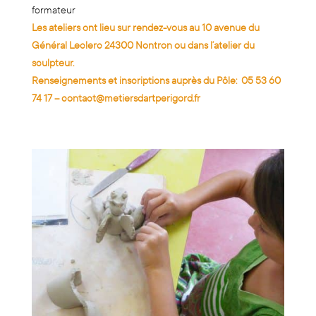
formateur
Les ateliers ont lieu sur rendez-vous au 10 avenue du
Général Leclerc 24300 Nontron ou dans l’atelier du
sculpteur.
Renseignements et inscriptions auprès du Pôle:
05 53 60
74 17
–
contact@metiersdartperigord.fr