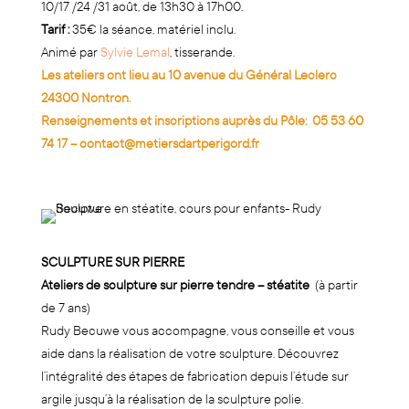
10/17 /24 /31 août, de 13h30 à 17h00.
Tarif :
35€ la séance, matériel inclu.
Animé par
Sylvie Lemal
, tisserande.
Les ateliers ont lieu au 10 avenue du Général Leclerc
24300 Nontron.
Renseignements et inscriptions auprès du Pôle:
05 53 60
74 17
–
contact@metiersdartperigord.fr
SCULPTURE SUR PIERRE
Ateliers de sculpture sur pierre tendre – stéatite
(à partir
de 7 ans)
Rudy Becuwe vous accompagne, vous conseille et vous
aide dans la réalisation de votre sculpture. Découvrez
l’intégralité des étapes de fabrication depuis l’étude sur
argile jusqu’à la réalisation de la sculpture polie.