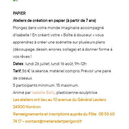
PAPIER
Ateliers de création en papier (à
partir de 7 ans)
Plongez dans votre monde imaginaire accompagné
d’Isabelle ! En créant votre « Boîte à douceur » vous
apprendrez à créer une scénette sur plusieurs plans
(découpage, dessin, encres, collage) et à donner forme à
vos rêves !
Dates
: lundi 26 juillet, lundi 16 août, 9h-12h
Tarif:
36 € la séance, matériel compris. Prévoir une paire
de ciseaux.
5 participants minimum, 15 maximum.
Animé par
Isabelle Bailly
, plasticienne-sculptrice
Les ateliers ont lieu au 10 avenue du Général Leclerc
24300 Nontron
Renseignements et inscriptions auprès du Pôle:
05 53 60
74 17
–
contact@metiersdartperigord.fr