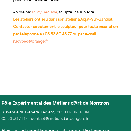
possibilité d’amener le sien.
Animé par
Rudy Becuwe
, sculpteur sur pierre.
Les ateliers ont lieu dans son atelier à Abjat-Sur-Bandiat.
Contacter directement le sculpteur pour toute inscription
par téléphone au 05 53 60 45 77 ou par e-mail
rudybec@orange.fr
Pôle Expérimental des Métiers d’Art de Nontron
3, avenue du Général Leclerc, 24300 NONTRON
05 53 60 74 17
–
contact@metiersdartperigord.fr
Attention : le Pôle est fermé au public pendant les travaux de