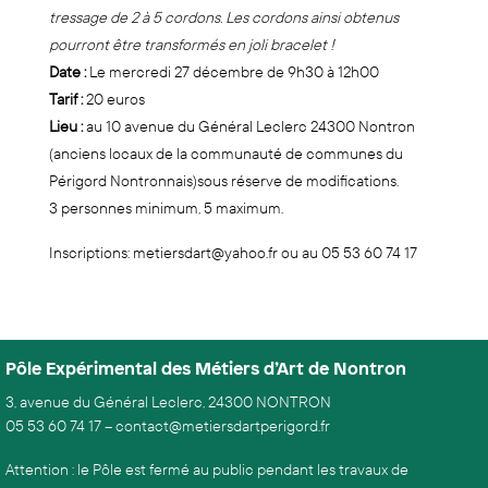
tressage de 2 à 5 cordons. Les cordons ainsi obtenus
pourront être transformés en joli bracelet !
Date :
Le mercredi 27 décembre de 9h30 à 12h00
Tarif :
20 euros
Lieu :
au 10 avenue du Général Leclerc 24300 Nontron
(anciens locaux de la communauté de communes du
Périgord Nontronnais)sous réserve de modifications.
3 personnes minimum, 5 maximum.
Inscriptions: metiersdart@yahoo.fr ou au 05 53 60 74 17
Pôle Expérimental des Métiers d’Art de Nontron
3, avenue du Général Leclerc, 24300 NONTRON
05 53 60 74 17
–
contact@metiersdartperigord.fr
Attention : le Pôle est fermé au public pendant les travaux de