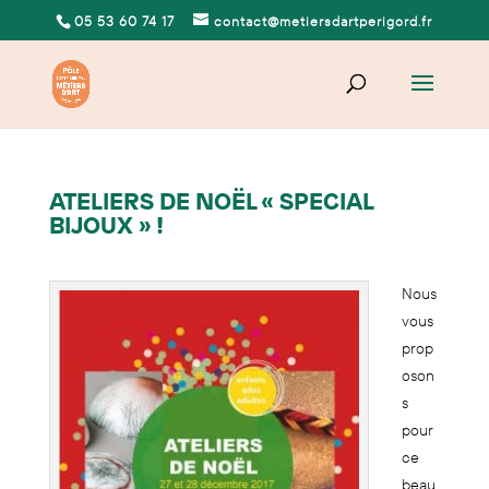
05 53 60 74 17
contact@metiersdartperigord.fr
ATELIERS DE NOËL « SPECIAL
BIJOUX » !
Nous
vous
prop
oson
s
pour
ce
beau