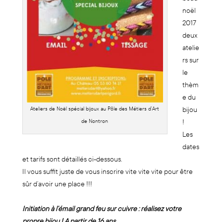
noël
2017
deux
atelie
rs sur
le
thèm
e du
Ateliers de Noël spécial bijoux au Pôle des Métiers d’Art
bijou
de Nontron
!
Les
dates
et tarifs sont détaillés ci-dessous.
Il vous suffit juste de vous inscrire vite vite vite pour être
sûr d’avoir une place !!!
Initiation à l’émail grand feu sur cuivre : réalisez votre
propre bijou ! A partir de 16 ans